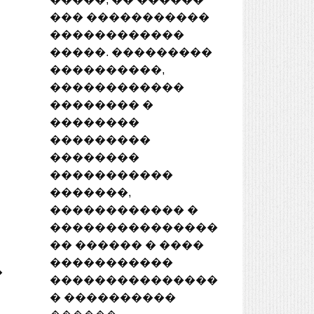
��� �����������
������������
�����. ���������
����������,
������������
�������� �
��������
���������
��������
�����������
�������,
������������ �
���������������
�� ������ � ����
�����������
�
���������������
� ����������