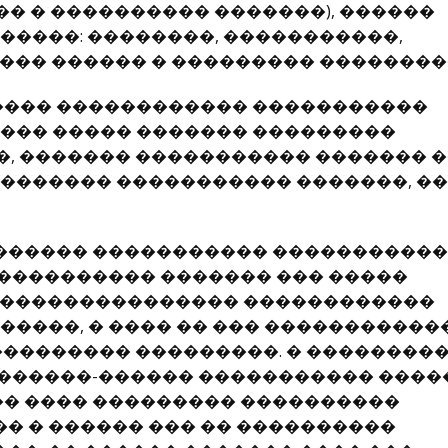
� � ���������� �������), ������
�����: ��������, �����������,
��� ������ � ��������� ��������
����� ������������ �����������
���� ����� ������� ���������
, ������� ����������� ������� 
������� ����������� �������, ��
������ ����������� ����������
���������� ������� ��� �����
���������������� ������������
�����, � ���� �� ��� ������������
��������� ���������. � ��������
������-������ ����������� �����
�� ���� ��������� ����������
�� � ������ ��� �� ����������