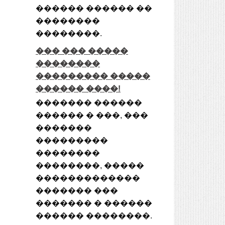
������ ������ ��
��������
��������.
��� ��� �����
��������
��������� �����
������ ����!
������� ������
������ � ���, ���
�������
���������
��������
��������, �����
�������������
������� ���
������� � ������
������ ��������.