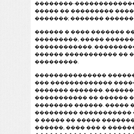
��������-�������������
����� �� ��������� ����
�������; ������� ������
������ � ���� ������� 
���������, ����� �����
������������. ���������
������ ����������� �� �
���������.
��������������� �����
��� ������������� ����
������� �������. �����
����������� �� ������ �
�������� ������. ����� 
��������� ����������� 
� ����� �� ����� ������
������, ���� ��� � �����