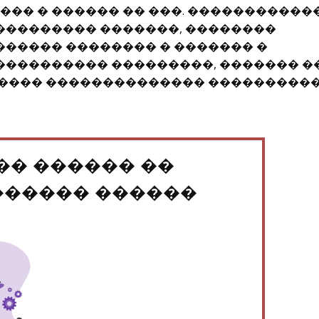
��� � ������ �� ���. ������������
�������� �������, ��������
����� �������� � ������� �
��������� ���������, ������� �
���� �������������� ����������
�� ������ ��
������ ������