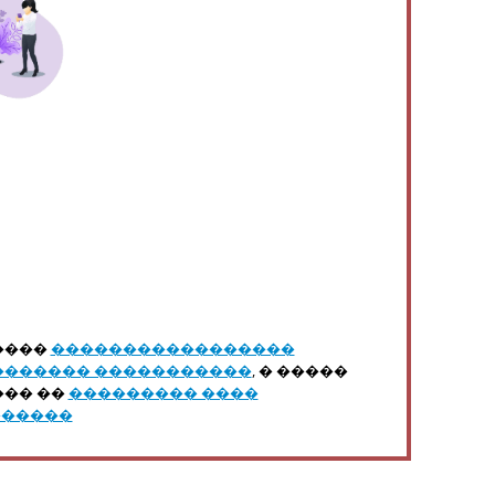
����
�����������������
������� �����������
, � �����
��� ��
��������� ����
������