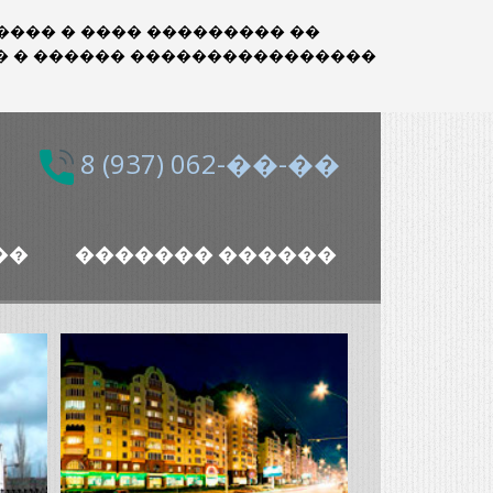
������� � ���� ��������� ��
� � ������ ����������������
8 (937) 062-��-��
��
������� ������