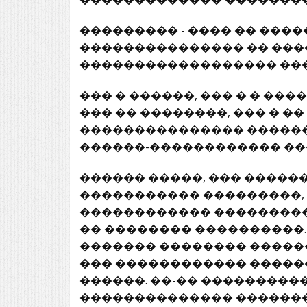
��������� - ���� �� ���
��������������� �� ���
������������������ ���
��� � ������, ��� � � �
��� �� ��������, ��� � �
��������������� ������
������-������������ ��
������ �����, ��� ����
����������� ���������,
������������ ���������
�� �������� ����������
������� �������� �����
��� ������������ �����
������. ��-�� ���������
�������������� �������