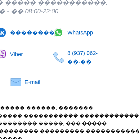
 - �� 08:00-22:00
���������
WhatsApp
8 (937) 062-
Viber
��-��
E-mail
����� ������, �������
���� ����������� ������������
������� �����, ��� �����
�������� ��������� ����������
����.