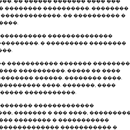
�. �� ������ ������� ���� ���
� �������� ����������. ��������
�������������. �� ���������� �
����.
����������� ��������������
���������. � ��������� ��������
��.
�� ����������� ������� ��������
��� ����������. ����� �� ����
�������� ������. �������� ����.
�������� ����. �������, ����
������ �����������.
�������� �������������
�, ������� � ��� ����, ��������
��� �������� � �����������
������������� ����������� �