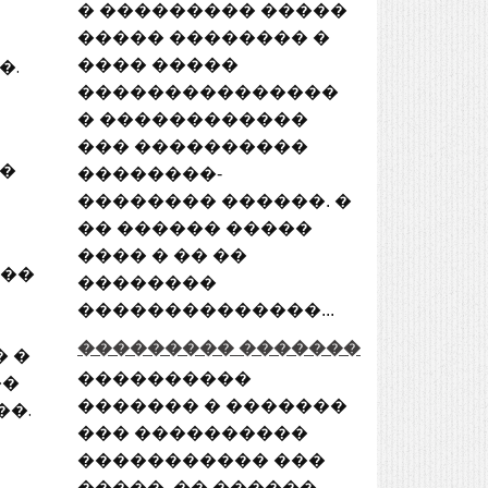
� ��������� �����
����� �������� �
�.
���� �����
���������������
� ������������
��� ����������
��
��������-
�������� ������. �
�� ������ �����
���� � �� ��
���
��������
��������������...
��������� �������
 �
����������
��
������� � �������
�.
��� ����������
����������� ���
�����, �� ������