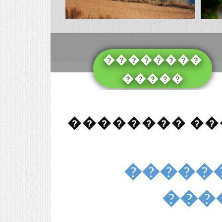
��������
�����
�������� �
����������������
���