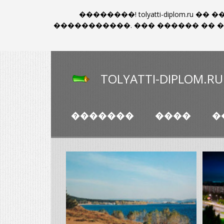
��������! tolyatti-diplom.
�����������. ��� ������ ��
TOLYATTI-DIPLOM.RU
�������
����
�