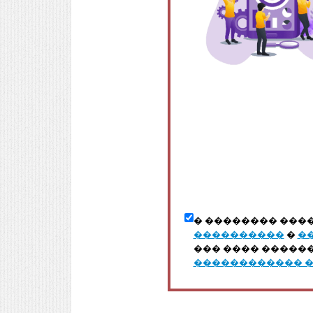
� �������� ���
����������
�
�
��� ���� �����
������������ 