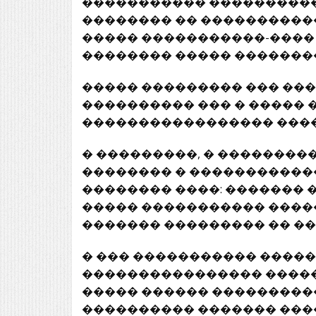
����������� �����������
�������� �� ����������
����� �����������-���� 
�������� ����� �������
����� ��������� ��� ��
���������� ��� � ����� 
����������������� ����
� ���������, � ��������
�������� � ������������
�������� ����: ������� 
����� ����������� �����
������� ��������� �� �
� ��� ����������� ����
���������������� ������
����� ������ ���������
���������� ������� ���