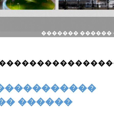
������� ������ 
����������������
�� ������