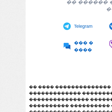
�� ������ � ����� �����������.
��
Telegram
��� �
����
�� ���� �������������� 
������������� ��������
��������������� ������
���������� ���������� 
������������� ��������