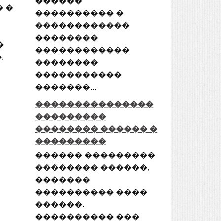
������
 �
���������� �
������������
��������
�
������������
.
��������
�����������
�������...
���������������
���������
�������� ������ �
���������
������ ���������
�������� ������,
�������
���������� ����
������.
���������� ���