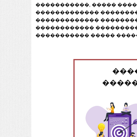
�����������, ����� ����
������������� ��������
������������� ��������
������������ ���������
����������� ����� ����
���
����