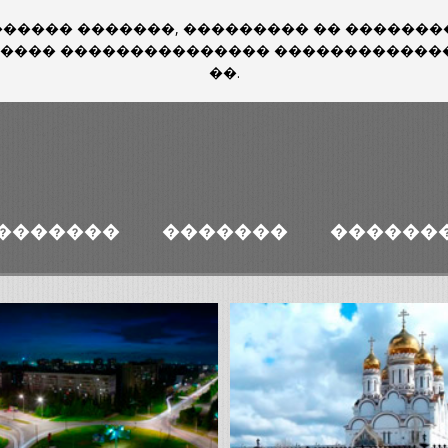
ru �� ������� �������, ��������� �� ����
 ����� ��������������� ������������
��.
�������
�������
������