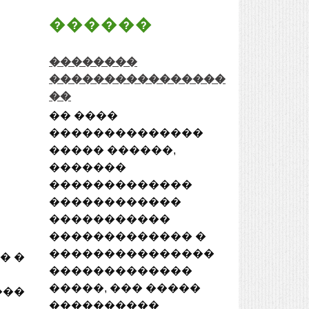
������
��������
����������������
��
�� ����
��������������
����� ������,
�������
�������������
������������
�����������
������������� �
���������������
� �
�������������
�����, ��� �����
���
����������