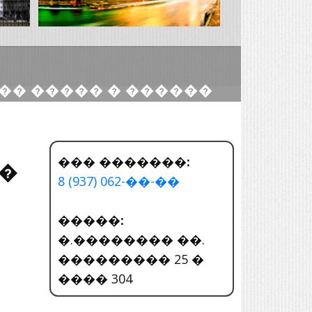
�� ����� � ������
��� �������:
�
8 (937) 062-��-��
�����:
�.�������� ��.
��������� 25 �
���� 304