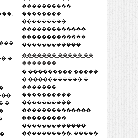
����������
��,
��������
���������
�������������
�������������
����
������������...
������� ����� ��
� �
�������
� ��������� �����
� ����������� �
�
�������
���
����������
� �
����������
�
��������������
�
���������
�������������
�
����������. �����