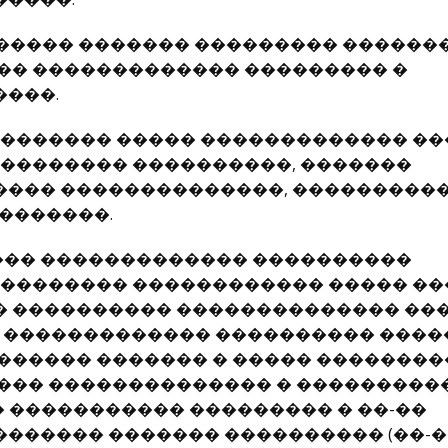
������ ������� ��������� �������
�� ������������� ��������� �
���.
���������� ����� ������������� �
� �������� ����������, �������
��� ��������������, ����������
�������.
���� ������������� ����������
 �������� ������������ ����� ��
 ���������� �������������� ��
. ������������� ���������� ����
������ ������� � ����� ��������
��� �������������� � ���������
� ����������� ��������� � ��-��
������ ������� ���������� (��-�